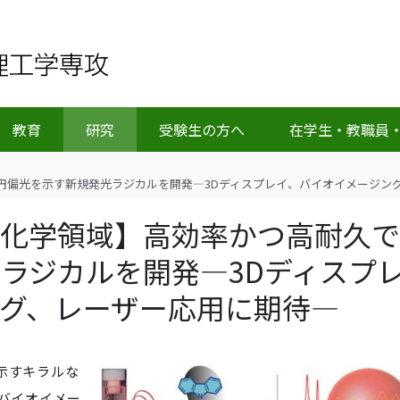
教育
研究
受験生の方へ
在学生・教職員
円偏光を示す新規発光ラジカルを開発―3Dディスプレイ、バイオイメージン
ム化学領域】高効率かつ高耐久で
ラジカルを開発―3Dディスプ
グ、レーザー応用に期待―
示すキラルな
やバイオイメー