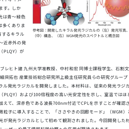
ます。しか
光は青～緑色
は多くありま
参考図：開発したキラル発光ラジカルの（左）発光写真
有するキラル
（中）構造、（右）WGM発光のスペクトルと概念図
～近赤外の発
PLQY）が
ブレヒト建 九州大学准教授、中村和宏 同博士課程学生、石割
、細貝拓也 産業技術総合研究所上級主任研究員らの研究グループ
ラル発光ラジカルを開発しました。本材料は、従来の発光ラジ
（PLQY）および100倍程度の高い光安定性を示し、室温ではほ
えて、深赤色である波長700nm付近でCPLを示すことが確認
微粒子に導入することで、「ささやきの回廊モード」（WGM）
光が発光ラジカルとして初めて観測されました。今回開発した
、レーザーや量子情報科学分野への応用が期待されます。