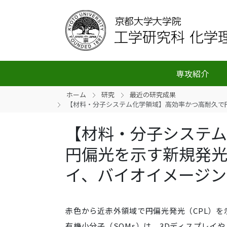
専攻紹介
ホーム
研究
最近の研究成果
【材料・分子システム化学領域】高効率かつ高耐久で
【材料・分子システ
円偏光を示す新規発光
イ、バイオイメージン
赤色から近赤外領域で円偏光発光（CPL）を
有機小分子（SOMs）は、3Dディスプレイ