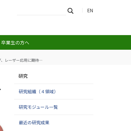
サ
詳
EN
検索
イ
細
ト
検
を
索
検
索
・卒業生の方へ
グ、レーザー応用に期待―
ナ
研究
ビ
ゲ
レ
研究組織（４領域）
ー
シ
ョ
研究モジュール一覧
ン
最近の研究成果