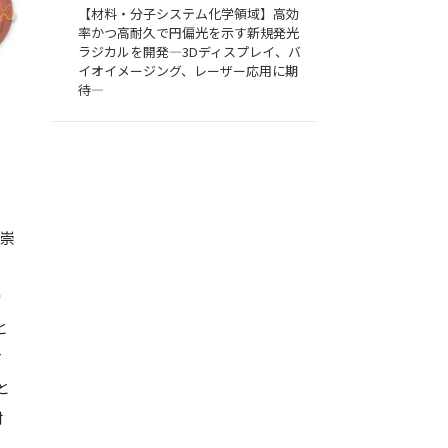
【材料・分子システム化学領域】高効
率かつ高耐久で円偏光を示す新規発光
ラジカルを開発―3Dディスプレイ、バ
イオイメージング、レーザー応用に期
待―
、
文崇
カ
と
さ
と
材