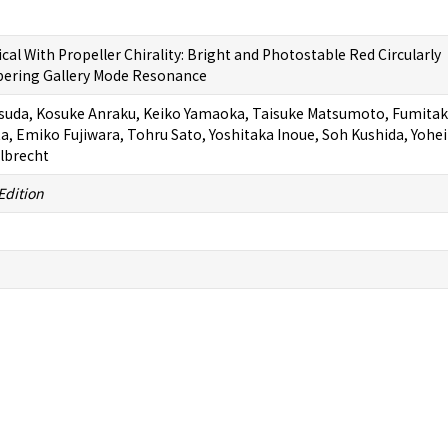
l With Propeller Chirality: Bright and Photostable Red Circularly
pering Gallery Mode Resonance
suda, Kosuke Anraku, Keiko Yamaoka, Taisuke Matsumoto, Fumita
a, Emiko Fujiwara, Tohru Sato, Yoshitaka Inoue, Soh Kushida, Yohei
lbrecht
Edition