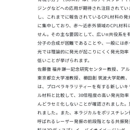
ジングなどへの応用が期待され注目されてい
し、これまでに報告されているCPL材料の発
に集中しており、赤～近赤外領域のCPL材料
せん。その主な要因として、広いπ共役系を
分子の合成が困難であることや、一般には赤
光では理論的に発光が起こりにくく発光効率（
低いことが挙げられます。
佐藤徹 福井謙一記念研究センター教授、アル
東京都立大学准教授、櫛田創 筑波大学助教
は、プロペラキラリティーを有する新しいキ
ル材料と比較して、30倍程度の高い発光効率
んどラセミ化しないことが確認されました。加
れました。また、本ラジカルをポリスチレン
呼ばれるレーザー発振の前段階となる共振発
料は3Dディスプレイ、バイオイメージング