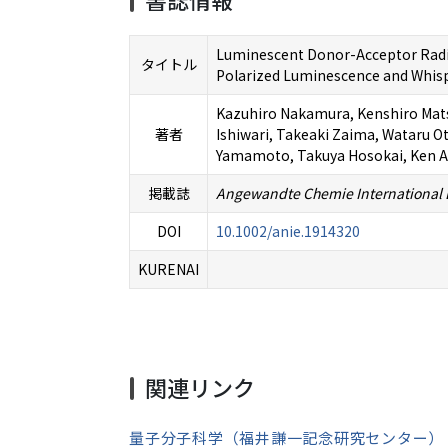
Luminescent Donor-Acceptor Radica
タイトル
Polarized Luminescence and Whis
Kazuhiro Nakamura, Kenshiro Mat
著者
Ishiwari, Takeaki Zaima, Wataru Ot
Yamamoto, Takuya Hosokai, Ken A
掲載誌
Angewandte Chemie International 
DOI
10.1002/anie.1914320
KURENAI
関連リンク
量子分子科学（福井謙一記念研究センター）