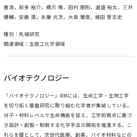
善浩，前多 裕介，橋爪 脩，田村 朋則，道盛 裕太，三井
優輔，安藤 満，永樂 元次，大串 雅俊, 植田 誉志史
種別：先端研究
関連領域：生医工化学領域
バイオテクノロジー
「バイオテクノロジー」RMには、生命工学・生物工学
を切り拓く基盤研究に取り組む化学者が集結している。
分子・材料レベルで生命機能を捉え、工学的視点に基づ
き設計・創製・制御する化学手法の開拓を推進する。こ
れらを礎として、次世代医療、創薬、バイオ材料などの