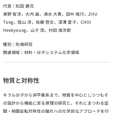
代表：松田 建児
東野 智洋，大内 誠，清水 大貴，田中 隆行，ZHU
Tong，陰山 洋，佐藤 啓文，深澤 愛子，CHOI
Heekyoung，山子 茂，村田 靖次郎
種別：先端研究
関連領域：材料・分子システム化学領域
物質と対称性
キラル分子から非平衡系まで、物質を中心としつつもそ
の設計から機能に至る原理の探究と、それにまつわる空
間・時間反転対称性の破れへの化学的なアプローチを行