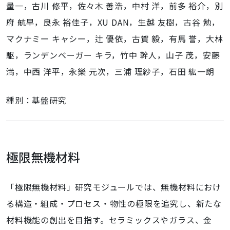
量一，古川 修平，佐々木 善浩，中村 洋，前多 裕介，別
府 航早，良永 裕佳子，XU DAN，生越 友樹，古谷 勉，
マクナミー キャシー，辻 優依，古賀 毅，有馬 誉，大林
駆，ランデンベーガー キラ，竹中 幹人，山子 茂，安藤
満，中西 洋平，永樂 元次，三浦 理紗子，石田 紘一朗
種別：基盤研究
極限無機材料
「極限無機材料」研究モジュールでは、無機材料におけ
る構造・組成・プロセス・物性の極限を追究し、新たな
材料機能の創出を目指す。セラミックスやガラス、金