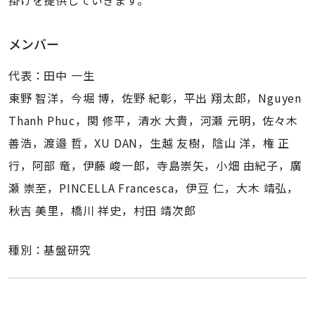
掛けを提供していきます。
メンバー
代表：田中 一生
東野 智洋，今堀 博，佐野 紀彰，平出 翔太郎，Nguyen
Thanh Phuc，関 修平，清水 大貴，河瀬 元明，佐々木
善浩，渡邉 哲，XU DAN，生越 友樹，陰山 洋，権 正
行，阿部 竜，伊藤 峻一郎，寺島崇矢，小畑 由紀子，廣
瀬 崇至，PINCELLA Francesca，伊豆 仁，大木 靖弘，
秋吉 美里，橋川 祥史，村田 靖次郎
種別：基盤研究