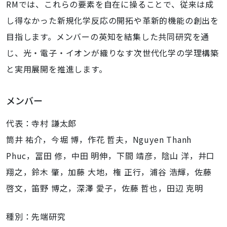
RMでは、これらの要素を自在に操ることで、従来は成
し得なかった新規化学反応の開拓や革新的機能の創出を
目指します。メンバーの英知を結集した共同研究を通
じ、光・電子・イオンが織りなす次世代化学の学理構築
と実用展開を推進します。
メンバー
代表：寺村 謙太郎
筒井 祐介，今堀 博，作花 哲夫，Nguyen Thanh
Phuc，冨田 修，中田 明伸，下間 靖彦，陰山 洋，井口
翔之，鈴木 肇，加藤 大地，権 正行，浦谷 浩輝，佐藤
啓文，笛野 博之，深澤 愛子，佐藤 哲也，田辺 克明
種別：先端研究