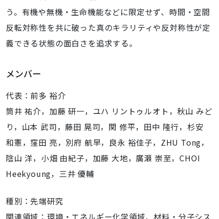
う。有機や無機・生命機能などに限定せず、時間・空間
反転対称性を共に破った真のキラリティや反対称性が定
義できる状態の面白さを追求する。
メンバー
代表：前多 裕介
筒井 祐介，加藤 研一，ユハ リントゥルオト，秋山 みど
り，山本 武司，藤田 晃司，関 修平，田中 隆行，杉安
和憲，窪田 亮，別府 航早，良永 裕佳子，ZHU Tong，
陰山 洋，小畑 由紀子，加藤 大地，廣瀬 崇至，CHOI
Heekyoung，三井 優輔
種別：先端研究
関連領域：環境・エネルギー化学領域、材料・分子シス