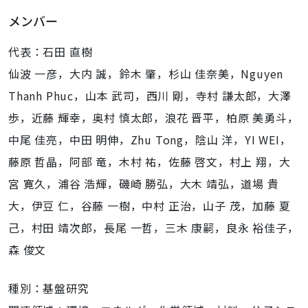
メンバー
代表：石田 直樹
仙波 一彦，大内 誠，鈴木 肇，杉山 佳奈美，Nguyen
Thanh Phuc，山本 武司，西川 剛，寺村 謙太郎，大澤
歩，近藤 輝幸，奥村 慎太郎，浪花 晋平，柏原 美勇斗，
中尾 佳亮，中田 明伸，Zhu Tong，陰山 洋，YI WEI，
藤原 哲晶，阿部 竜，木村 祐，佐藤 啓文，村上 翔，大
宮 寛久，浦谷 浩輝，磯崎 勝弘，大木 靖弘，道場 貴
大，伊豆 仁，谷藤 一樹，中村 正治，山子 茂，加藤 夏
己，村田 靖次郎，長尾 一哲，三木 康嗣，良永 裕佳子，
森 俊文
種別：基盤研究