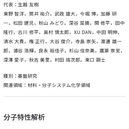
代表：生越 友樹
東野 智洋，筒井 祐介，武政 雄大，今堀 博，加藤 研
一，松田 建児，秋山 みどり，深谷 菜摘，関 修平，田中
隆行，古川 修平，奥村 慎太郎，XU DAN，中田 明伸，
清水 大貴，権 正行，大谷 俊介，寺島 崇矢，渡邊 雄一
郎，浦谷 浩輝，良永 裕佳子，杉山 佳奈美，廣瀬 崇至，
深澤 愛子，秋吉 美里，村田 靖次郎，東口 顕士
種別：基盤研究
関連領域：材料・分子システム化学領域
分子特性解析