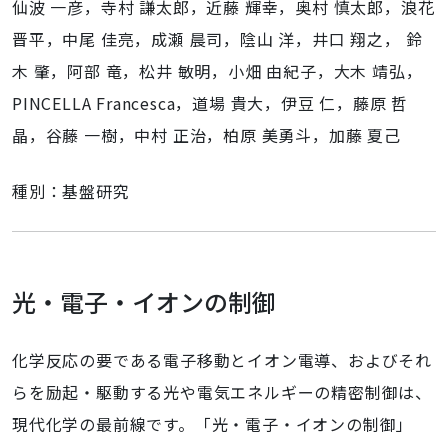
仙波 一彦，寺村 謙太郎，近藤 輝幸，奥村 慎太郎，浪花
晋平，中尾 佳亮，成瀬 晨司，陰山 洋，井口 翔之， 鈴
木 肇，阿部 竜，松井 敏明，小畑 由紀子，大木 靖弘，
PINCELLA Francesca，道場 貴大，伊豆 仁，藤原 哲
晶，谷藤 一樹，中村 正治，柏原 美勇斗，加藤 夏己
種別：基盤研究
光・電子・イオンの制御
化学反応の要である電子移動とイオン電導、およびそれ
らを励起・駆動する光や電気エネルギーの精密制御は、
現代化学の最前線です。「光・電子・イオンの制御」