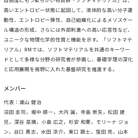
自由度にもつ柔らかい物質群「ソフトマテリアル」は、
高いエントロピー状態に起因して、液体的な高い分子運
動性、エントロピー弾性、自己組織化によるメソスケー
ル構造の形成、さらには外部刺激への高い応答性など、
ユニークな物理化学的性質と機能を示す。「ソフトマテ
リアル」RMでは、ソフトマテリアルを共通のキーワー
ドとして多様な分野の研究者が参画し、基礎学理の深化
と応用展開を視野に入れた基盤研究を推進する。
メンバー
代表：浦山 健治
沼田 圭司，堀中 順一，大内 誠，寺島 崇矢，松田 建
児，深谷 菜摘，小島 広之，杉安 和憲，モリーナ ジョ
ン，谷口 貴志，水田 涼介，東口 顕士，窪田 亮，山本