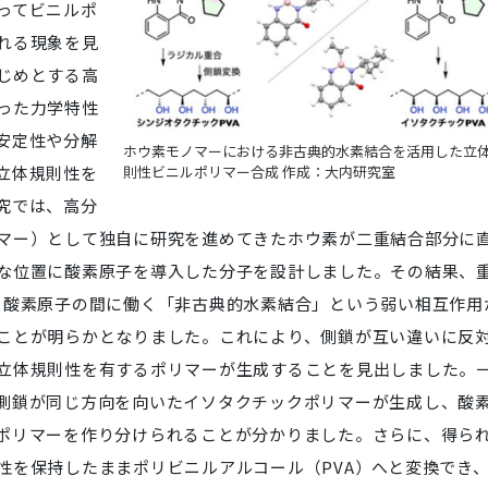
ってビニルポ
れる現象を見
じめとする高
った力学特性
安定性や分解
ホウ素モノマーにおける非古典的水素結合を活用した立
立体規則性を
則性ビニルポリマー合成 作成：大内研究室
究では、高分
マー）として独自に研究を進めてきたホウ素が二重結合部分に
な位置に酸素原子を導入した分子を設計しました。その結果、
と酸素原子の間に働く「非古典的水素結合」という弱い相互作用
ことが明らかとなりました。これにより、側鎖が互い違いに反
立体規則性を有するポリマーが生成することを見出しました。
側鎖が同じ方向を向いたイソタクチックポリマーが生成し、酸
ポリマーを作り分けられることが分かりました。さらに、得ら
性を保持したままポリビニルアルコール（PVA）へと変換でき