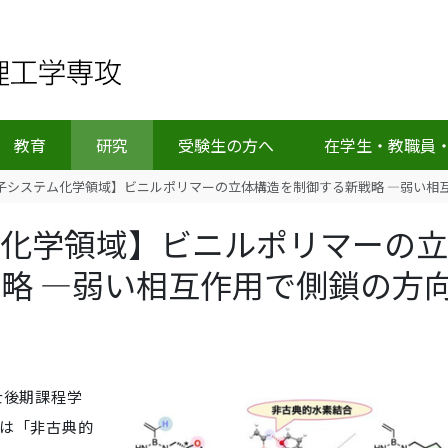
教育
研究
受験生の方へ
在学生・教職員
子システム化学領域】ビニルポリマーの立体構造を制御する新戦略 ―弱い相
ム化学領域】ビニルポリマーの立
略 ―弱い相互作用で側鎖の方
士後期課程学
プは「非古典的