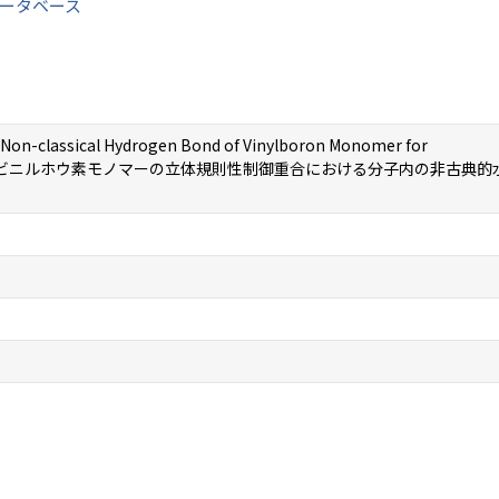
ータベース
r Non-classical Hydrogen Bond of Vinylboron Monomer for
erization（ビニルホウ素モノマーの立体規則性制御重合における分子内の非古典的