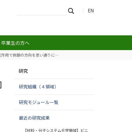
サ
詳
EN
検索
イ
細
ト
検
を
索
検
索
・卒業生の方へ
互作用で側鎖の方向を思い通りに―
ナ
研究
ビ
ゲ
向
研究組織（４領域）
ー
シ
ョ
研究モジュール一覧
ン
最近の研究成果
【材料・分子システム化学領域】ビニ