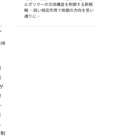
ルポリマーの立体構造を制御する新戦
略 ―弱い相互作用で側鎖の方向を思い
通りに―
体規
直
重
が
対
一
素
れ
、制